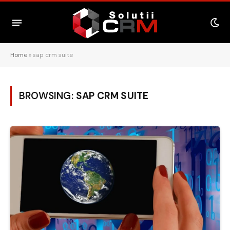
Home
»
sap crm suite
BROWSING:
SAP CRM SUITE