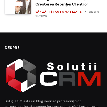
Creșterea Retenției Clienților
VÂNZĂRI ȘI AUTOMATIZARE
ianuarie
18, 2026
DESPRE
Soluții CRM este un blog dedicat profesioniștilor,
antreprenorilor și companiilor care doresc să își optimizeze