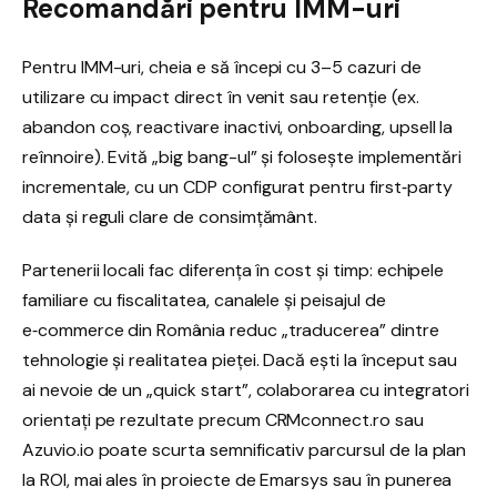
Recomandări pentru IMM-uri
Pentru IMM-uri, cheia e să începi cu 3–5 cazuri de
utilizare cu impact direct în venit sau retenție (ex.
abandon coș, reactivare inactivi, onboarding, upsell la
reînnoire). Evită „big bang-ul” și folosește implementări
incrementale, cu un CDP configurat pentru first‑party
data și reguli clare de consimțământ.
Partenerii locali fac diferența în cost și timp: echipele
familiare cu fiscalitatea, canalele și peisajul de
e‑commerce din România reduc „traducerea” dintre
tehnologie și realitatea pieței. Dacă ești la început sau
ai nevoie de un „quick start”, colaborarea cu integratori
orientați pe rezultate precum CRMconnect.ro sau
Azuvio.io poate scurta semnificativ parcursul de la plan
la ROI, mai ales în proiecte de Emarsys sau în punerea