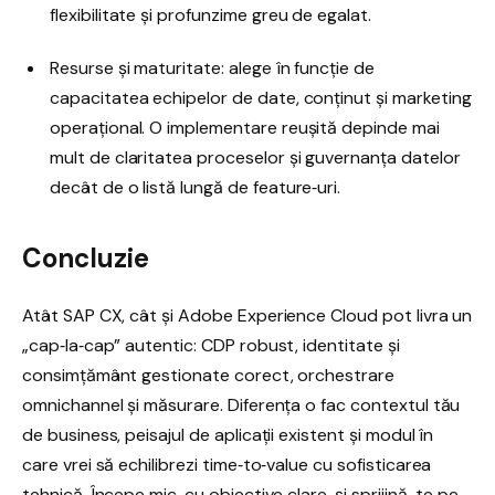
flexibilitate și profunzime greu de egalat.
Resurse și maturitate: alege în funcție de
capacitatea echipelor de date, conținut și marketing
operațional. O implementare reușită depinde mai
mult de claritatea proceselor și guvernanța datelor
decât de o listă lungă de feature‑uri.
Concluzie
Atât SAP CX, cât și Adobe Experience Cloud pot livra un
„cap‑la‑cap” autentic: CDP robust, identitate și
consimțământ gestionate corect, orchestrare
omnichannel și măsurare. Diferența o fac contextul tău
de business, peisajul de aplicații existent și modul în
care vrei să echilibrezi time‑to‑value cu sofisticarea
tehnică. Începe mic, cu obiective clare, și sprijină-te pe