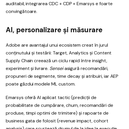
auditabil, integrarea CDC + CDP + Emarsys e foarte
convingătoare.
AI, personalizare și măsurare
Adobe are avantajul unui ecosistem creat în jurul
conținutului și testării: Target, Analytics și Content
Supply Chain creează un ciclu rapid între insight,
experiment și livrare.
Sensei
asigură recomandări,
propuneri de segmente, time decay și atribuiri, iar AEP
poate găzdui modele ML custom.
Emarsys oferă AI aplicat tactic (predicții de
probabilitate de cumpărare, churn, recomandări de
produse, timpi optimi de trimitere) și rapoarte de
business gata de folosit (revenue impact, cohort
analysis) care scurtează drumul de la idee la execuție.