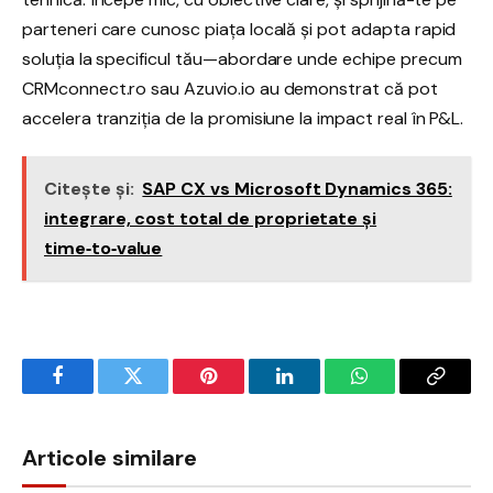
parteneri care cunosc piața locală și pot adapta rapid
soluția la specificul tău—abordare unde echipe precum
CRMconnect.ro sau Azuvio.io au demonstrat că pot
accelera tranziția de la promisiune la impact real în P&L.
Citește și:
SAP CX vs Microsoft Dynamics 365:
integrare, cost total de proprietate și
time‑to‑value
Facebook
Twitter
Pinterest
LinkedIn
WhatsApp
Copy
Link
Articole similare