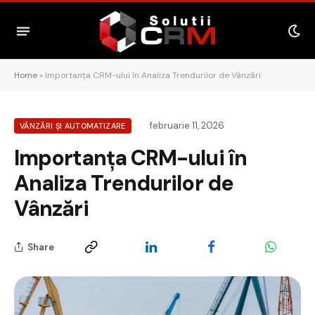
Home
»
Importanța CRM-ului în Analiza Trendurilor de Vânzări
februarie 11, 2026
VÂNZĂRI ȘI AUTOMATIZARE
Importanța CRM-ului în
Analiza Trendurilor de
Vânzări
Share