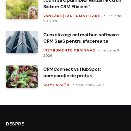
„Cum să Optimizezi Vânzările cu un
Sistem CRM Eficient”
VÂNZĂRI ȘI AUTOMATIZARE
ianuarie
20, 2026
Cum să alegi cel mai bun software
CRM SaaS pentru afacerea ta
INSTRUMENTE CRM SAAS
ianuarie 6,
2026
CRMConnect vs HubSpot:
comparație de prețuri,
funcționalități și ușurință în utilizare
COMPARAȚII
februarie 7, 2026
DESPRE