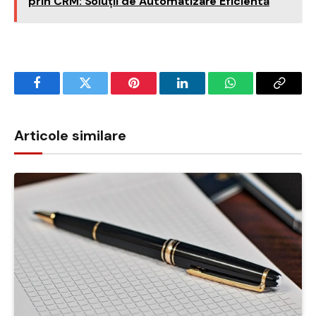
prin CRM: Soluții de Automatizare Eficientă
Facebook
Twitter
Pinterest
LinkedIn
WhatsApp
Copy
Link
Articole similare