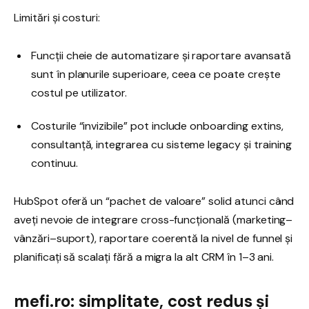
Limitări și costuri:
Funcții cheie de automatizare și raportare avansată
sunt în planurile superioare, ceea ce poate crește
costul pe utilizator.
Costurile “invizibile” pot include onboarding extins,
consultanță, integrarea cu sisteme legacy și training
continuu.
HubSpot oferă un “pachet de valoare” solid atunci când
aveți nevoie de integrare cross-funcțională (marketing–
vânzări–suport), raportare coerentă la nivel de funnel și
planificați să scalați fără a migra la alt CRM în 1–3 ani.
mefi.ro: simplitate, cost redus și