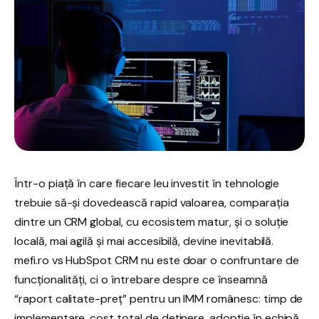
Într-o piață în care fiecare leu investit în tehnologie
trebuie să-și dovedească rapid valoarea, comparația
dintre un CRM global, cu ecosistem matur, și o soluție
locală, mai agilă și mai accesibilă, devine inevitabilă.
mefi.ro vs HubSpot CRM nu este doar o confruntare de
funcționalități, ci o întrebare despre ce înseamnă
“raport calitate-preț” pentru un IMM românesc: timp de
implementare, cost total de deținere, adopție în echipă,