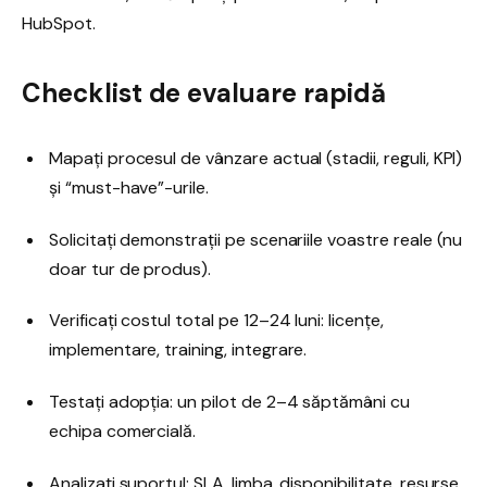
HubSpot.
Checklist de evaluare rapidă
Mapați procesul de vânzare actual (stadii, reguli, KPI)
și “must-have”-urile.
Solicitați demonstrații pe scenariile voastre reale (nu
doar tur de produs).
Verificați costul total pe 12–24 luni: licențe,
implementare, training, integrare.
Testați adopția: un pilot de 2–4 săptămâni cu
echipa comercială.
Analizați suportul: SLA, limba, disponibilitate, resurse