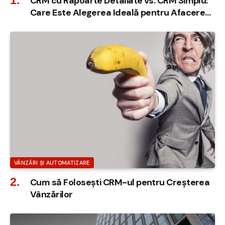
CRM cu Rapoarte Detaliate vs. CRM Simplu:
Care Este Alegerea Ideală pentru Afacerea
Ta?
VÂNZĂRI ȘI AUTOMATIZARE
Cum să Folosești CRM-ul pentru Creșterea
Vânzărilor