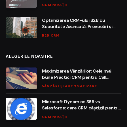
funcționalități, preț și integrare
COMPARAȚII
Optimizarea CRM-ului B2B cu
Securitate Avansată: Provocări și
Soluții
B2B CRM
ALEGERILE NOASTRE
Maximizarea Vânzărilor: Cele mai
bune Practici CRM pentru Call
Center
VÂNZĂRI ȘI AUTOMATIZARE
Microsoft Dynamics 365 vs
Salesforce: care CRM câștigă pentru
enterprise în 2026?
COMPARAȚII