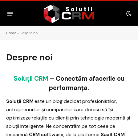
Home
»
Despre noi
Despre noi
Soluții CRM
– Conectăm afacerile cu
performanța.
Soluții CRM
este un blog dedicat profesioniștilor,
antreprenorilor și companiilor care doresc să își
optimizeze relațiile cu clienții prin tehnologie modernă și
soluții inteligente. Ne concentrăm pe tot ceea ce
înseamnă
CRM software
, de la platforme
SaaS CRM