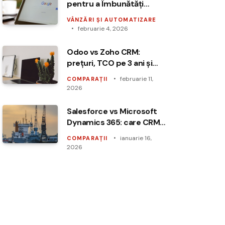
pentru a Îmbunătăți
Marketingul Automatizat
VÂNZĂRI ȘI AUTOMATIZARE
februarie 4, 2026
Odoo vs Zoho CRM:
prețuri, TCO pe 3 ani și
capabilități de
februarie 11,
COMPARAȚII
automatizare
2026
Salesforce vs Microsoft
Dynamics 365: care CRM
câștigă pentru
ianuarie 16,
COMPARAȚII
companiile enterprise?
2026