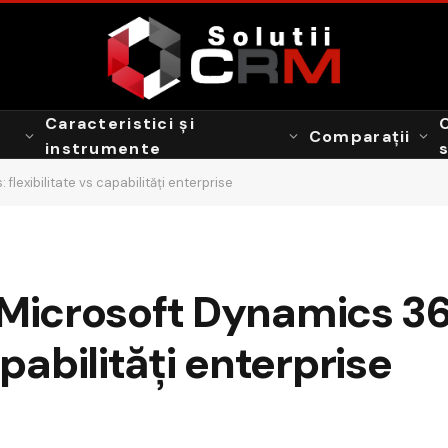
Caracteristici și
Comparații
instrumente
exibilitate vs capabilități enterprise
icrosoft Dynamics 36
apabilități enterprise