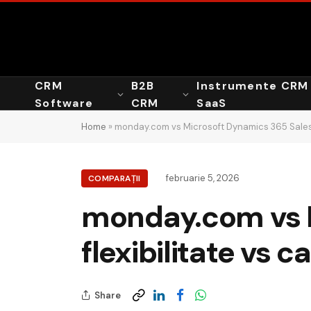
CRM
B2B
Instrumente CRM
Software
CRM
SaaS
Home
»
monday.com vs Microsoft Dynamics 365 Sales: fl
februarie 5, 2026
COMPARAȚII
monday.com vs M
flexibilitate vs c
Share