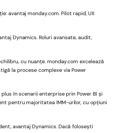
ie: avantaj monday.com. Pilot rapid, UX
ntaj Dynamics. Roluri avansate, audit,
 echilibru, cu nuanțe. monday.com excelează
știgă la procese complexe via Power
plus în scenarii enterprise prin Power BI și
nt pentru majoritatea IMM-urilor, cu opțiuni
ident, avantaj Dynamics. Dacă folosești