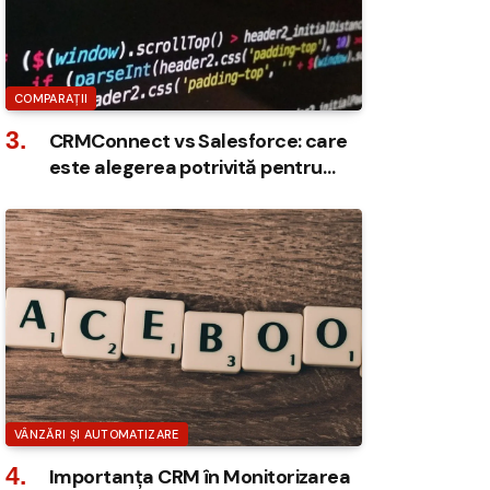
COMPARAȚII
CRMConnect vs Salesforce: care
este alegerea potrivită pentru
echipele de vânzări din România?
VÂNZĂRI ȘI AUTOMATIZARE
Importanța CRM în Monitorizarea