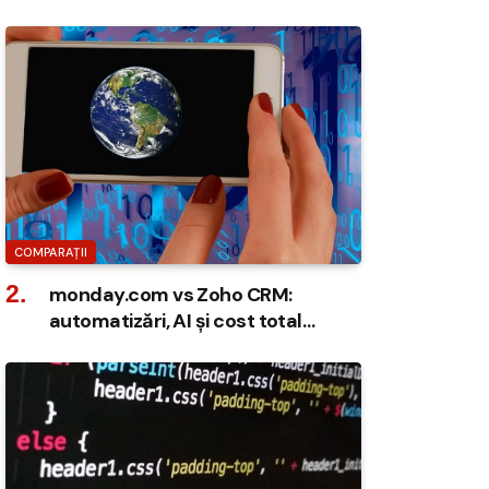
COMPARAȚII
monday.com vs Zoho CRM:
automatizări, AI și cost total
deținere