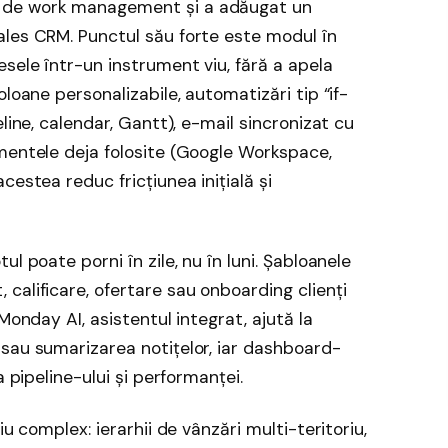
 de work management și a adăugat un
ales CRM. Punctul său forte este modul în
sele într-un instrument viu, fără a apela
loane personalizabile, automatizări tip “if-
line, calendar, Gantt), e-mail sincronizat cu
mentele deja folosite (Google Workspace,
cestea reduc fricțiunea inițială și
l poate porni în zile, nu în luni. Șabloanele
calificare, ofertare sau onboarding clienți
Monday AI, asistentul integrat, ajută la
sau sumarizarea notițelor, iar dashboard-
a pipeline-ului și performanței.
iu complex: ierarhii de vânzări multi-teritoriu,