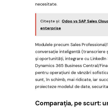
necesitate.
Citește și:
Odoo vs SAP Sales Cloud
enterprise
Modulele precum Sales Professional/En
conversație inteligentă (transcriere și
și oportunități, integrare cu LinkedI
Dynamics 365 Business Central/Fina
pentru operațiuni de vânzări sofisti
sunt, în schimb, mai ridicate, iar su
proiecteze modelul de date, securitate
Comparația, pe scurt: u