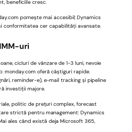
, beneficiile cresc.
day.com pornește mai accesibil; Dynamics
i conformitatea cer capabilități avansate.
 IMM-uri
ane, cicluri de vânzare de 1-3 luni, nevoie
w-up: monday.com oferă câștiguri rapide.
gnări, reminder-e), e-mail tracking și pipeline
ă investiții majore.
riale, politic de prețuri complex, forecast
portare strictă pentru management: Dynamics
Mai ales când există deja Microsoft 365,