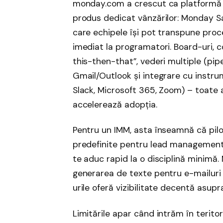
monday.com a crescut ca platformă
produs dedicat vânzărilor: Monday S
care echipele își pot transpune proce
imediat la programatori. Board-uri, co
this-then-that”, vederi multiple (pipe
Gmail/Outlook și integrare cu instru
Slack, Microsoft 365, Zoom) – toate a
accelerează adopția.
Pentru un IMM, asta înseamnă că pilotu
predefinite pentru lead management, 
te aduc rapid la o disciplină minimă. 
generarea de texte pentru e-mailuri 
urile oferă vizibilitate decentă asupr
Limitările apar când intrăm în teritor