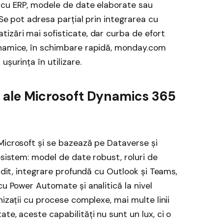
e cu ERP, modele de date elaborate sau
 Se pot adresa parțial prin integrarea cu
izări mai sofisticate, dar curba de efort
inamice, în schimbare rapidă, monday.com
șurința în utilizare.
se ale Microsoft Dynamics 365
Microsoft și se bazează pe Dataverse și
osistem: model de date robust, roluri de
audit, integrare profundă cu Outlook și Teams,
cu Power Automate și analitică la nivel
nizații cu procese complexe, mai multe linii
te, aceste capabilități nu sunt un lux, ci o