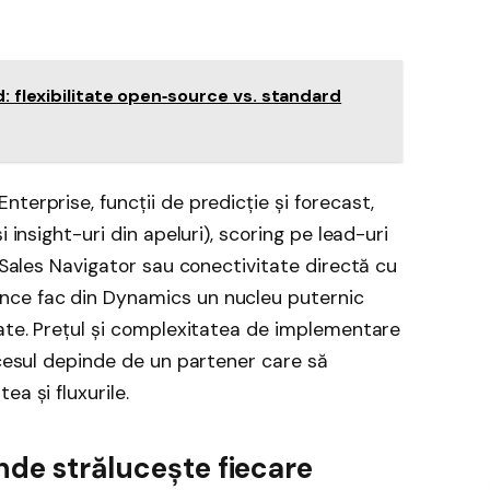
: flexibilitate open‑source vs. standard
terprise, funcții de predicție și forecast,
 insight-uri din apeluri), scoring pe lead-uri
n Sales Navigator sau conectivitate directă cu
nce fac din Dynamics un nucleu puternic
cate. Prețul și complexitatea de implementare
ccesul depinde de un partener care să
a și fluxurile.
nde strălucește fiecare