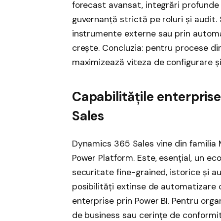
forecast avansat, integrări profund
guvernanță strictă pe roluri și audit.
instrumente externe sau prin automat
crește. Concluzia: pentru procese d
maximizează viteza de configurare și u
Capabilitățile enterpri
Sales
Dynamics 365 Sales vine din familia 
Power Platform. Este, esențial, un ec
securitate fine-grained, istorice și 
posibilități extinse de automatizare 
enterprise prin Power BI. Pentru orga
de business sau cerințe de conformita