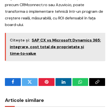
precum CRMconnect.ro sau Azuvio.io, poate
transforma o implementare tehnică într‑un program de
creștere reală, măsurabilă, cu ROI defensabil în fața
board‑ului.
Citește și:
SAP CX vs Microsoft Dynamics 365:
integrare, cost total de proprietate și
time‑to‑value
Facebook
Twitter
Pinterest
LinkedIn
WhatsApp
Copy
Link
Articole similare