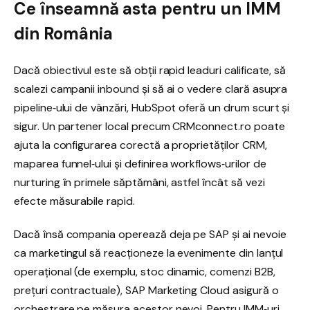
Ce înseamnă asta pentru un IMM
din România
Dacă obiectivul este să obții rapid leaduri calificate, să
scalezi campanii inbound și să ai o vedere clară asupra
pipeline‑ului de vânzări, HubSpot oferă un drum scurt și
sigur. Un partener local precum CRMconnect.ro poate
ajuta la configurarea corectă a proprietăților CRM,
maparea funnel‑ului și definirea workflows‑urilor de
nurturing în primele săptămâni, astfel încât să vezi
efecte măsurabile rapid.
Dacă însă compania operează deja pe SAP și ai nevoie
ca marketingul să reacționeze la evenimente din lanțul
operațional (de exemplu, stoc dinamic, comenzi B2B,
prețuri contractuale), SAP Marketing Cloud asigură o
orchestrare pe măsura acestor nevoi. Pentru IMM‑uri