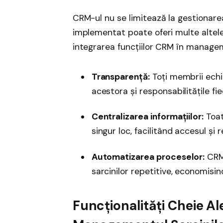
CRM-ul nu se limitează la gestionarea 
implementat poate oferi multe altele, 
integrarea funcțiilor CRM în manageme
Transparență:
Toți membrii echip
acestora și responsabilitățile fie
Centralizarea informațiilor:
Toat
singur loc, facilitând accesul și 
Automatizarea proceselor:
CRM
sarcinilor repetitive, economisin
Funcționalități Cheie A