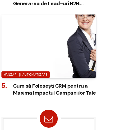
Generarea de Lead-uri B2B:
Strategii Eficiente
VÂNZĂRI ȘI AUTOMATIZARE
Cum să Folosești CRM pentru a
Maxima Impactul Campaniilor Tale