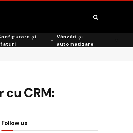
Configurare și
Vânzări și
sfaturi
automatizare
r cu CRM:
Follow us