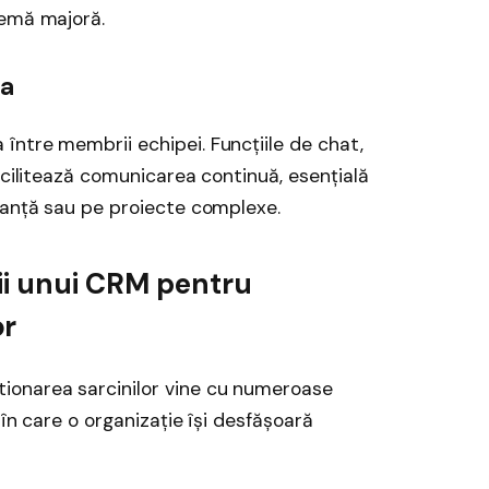
lemă majoră.
ea
ntre membrii echipei. Funcțiile de chat,
acilitează comunicarea continuă, esențială
tanță sau pe proiecte complexe.
ii unui CRM pentru
or
ionarea sarcinilor vine cu numeroase
 în care o organizație își desfășoară