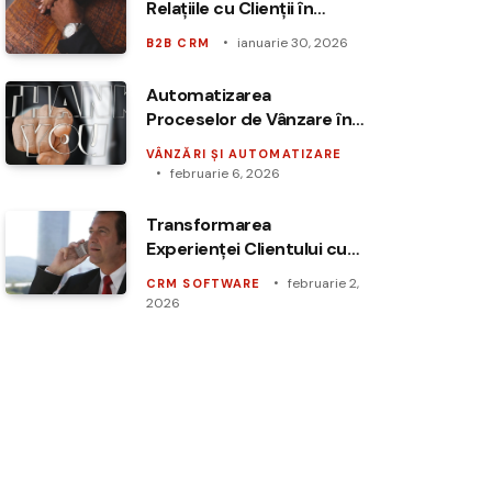
Relațiile cu Clienții în
Agențiile B2B prin CRM
ianuarie 30, 2026
B2B CRM
Automatizarea
Proceselor de Vânzare în
Call Center prin CRM
VÂNZĂRI ȘI AUTOMATIZARE
februarie 6, 2026
Transformarea
Experienței Clientului cu
CRM și Dashboard-uri
februarie 2,
CRM SOFTWARE
Personalizate
2026