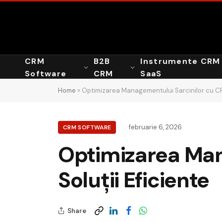
CRM
B2B
Instrumente CRM
Software
CRM
SaaS
Home
»
Optimizarea Managementului Sarcinilor cu CRM
februarie 6, 2026
CRM SOFTWARE
Optimizarea Man
Soluții Eficiente
Share