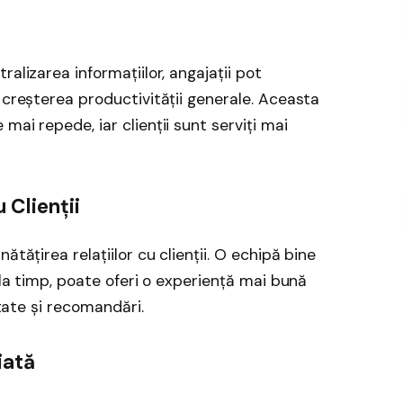
alizarea informațiilor, angajații pot
 creșterea productivității generale. Aceasta
mai repede, iar clienții sunt serviți mai
 Clienții
ătățirea relațiilor cu clienții. O echipă bine
 la timp, poate oferi o experiență mai bună
itate și recomandări.
iată