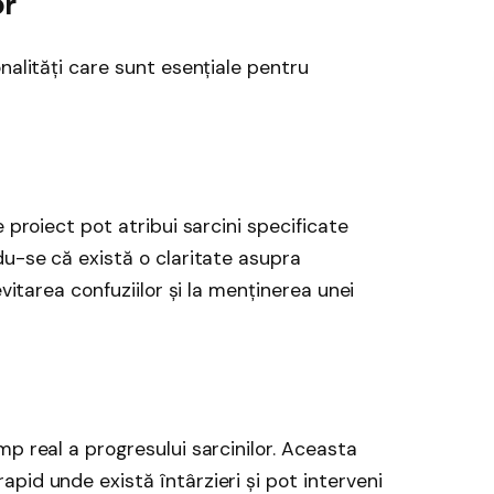
or
nalități care sunt esențiale pentru
 proiect pot atribui sarcini specificate
du-se că există o claritate asupra
evitarea confuziilor și la menținerea unei
p real a progresului sarcinilor. Aceasta
pid unde există întârzieri și pot interveni