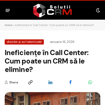
Home
»
Ineficiențe în Call Center: Cum poate un CRM să le elimine?
ianuarie 16, 2026
VÂNZĂRI ȘI AUTOMATIZARE
Ineficiențe în Call Center:
Cum poate un CRM să le
elimine?
Share