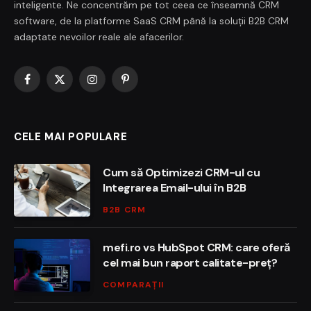
inteligente. Ne concentrăm pe tot ceea ce înseamnă CRM
software, de la platforme SaaS CRM până la soluții B2B CRM
adaptate nevoilor reale ale afacerilor.
Facebook
X
Instagram
Pinterest
(Twitter)
CELE MAI POPULARE
Cum să Optimizezi CRM-ul cu
Integrarea Email-ului în B2B
B2B CRM
mefi.ro vs HubSpot CRM: care oferă
cel mai bun raport calitate-preț?
COMPARAȚII