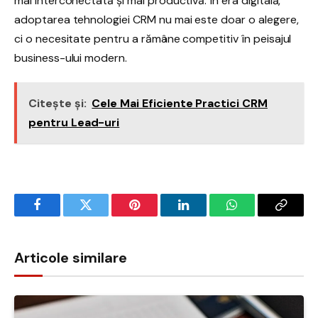
mai interconectată și mai productivă. În era digitală,
adoptarea tehnologiei CRM nu mai este doar o alegere,
ci o necesitate pentru a rămâne competitiv în peisajul
business-ului modern.
Citește și:
Cele Mai Eficiente Practici CRM
pentru Lead-uri
Facebook
Twitter
Pinterest
LinkedIn
WhatsApp
Copy
Link
Articole similare