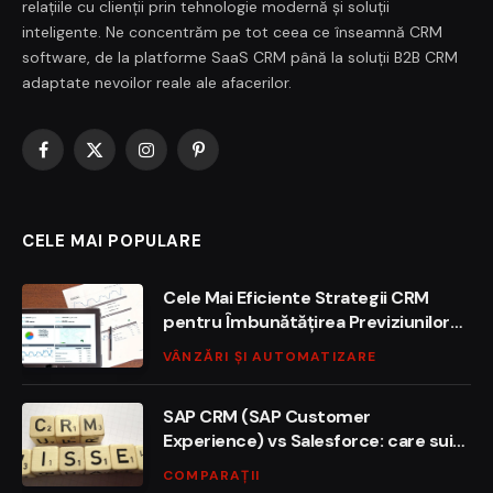
relațiile cu clienții prin tehnologie modernă și soluții
inteligente. Ne concentrăm pe tot ceea ce înseamnă CRM
software, de la platforme SaaS CRM până la soluții B2B CRM
adaptate nevoilor reale ale afacerilor.
Facebook
X
Instagram
Pinterest
(Twitter)
CELE MAI POPULARE
Cele Mai Eficiente Strategii CRM
pentru Îmbunătățirea Previziunilor
de Vânzări
VÂNZĂRI ȘI AUTOMATIZARE
SAP CRM (SAP Customer
Experience) vs Salesforce: care suită
domină segmentul enterprise în
COMPARAȚII
2026?