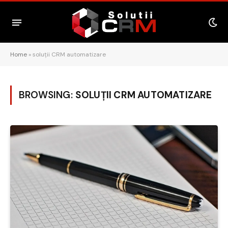
Home
»
soluții CRM automatizare
BROWSING:
SOLUȚII CRM AUTOMATIZARE