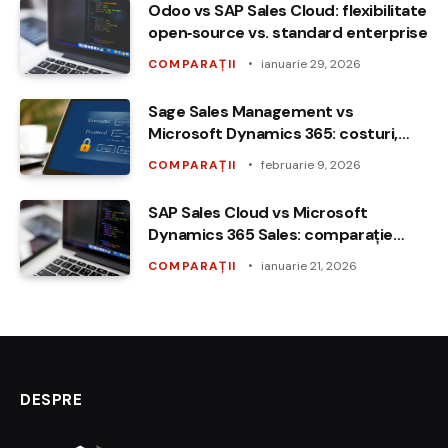
Odoo vs SAP Sales Cloud: flexibilitate
open‑source vs. standard enterprise
COMPARAȚII
ianuarie 29, 2026
Sage Sales Management vs
Microsoft Dynamics 365: costuri,
funcții, ROI
COMPARAȚII
februarie 9, 2026
SAP Sales Cloud vs Microsoft
Dynamics 365 Sales: comparație
funcțională și de adopție
COMPARAȚII
ianuarie 21, 2026
DESPRE