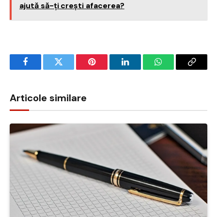
ajută să-ți crești afacerea?
Facebook
Twitter
Pinterest
LinkedIn
WhatsApp
Copy
Link
Articole similare