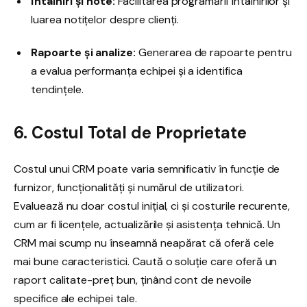
Întâlniri și note:
Facilitarea programării întâlnirilor și
luarea notițelor despre clienți.
Rapoarte și analize:
Generarea de rapoarte pentru
a evalua performanța echipei și a identifica
tendințele.
6. Costul Total de Proprietate
Costul unui CRM poate varia semnificativ în funcție de
furnizor, funcționalități și numărul de utilizatori.
Evaluează nu doar costul inițial, ci și costurile recurente,
cum ar fi licențele, actualizările și asistența tehnică. Un
CRM mai scump nu înseamnă neapărat că oferă cele
mai bune caracteristici. Caută o soluție care oferă un
raport calitate-preț bun, ținând cont de nevoile
specifice ale echipei tale.