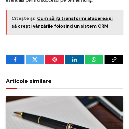
esențială pentru succesul pe termen lung.
Citește și:
Cum să îți transformi afacerea și
să crești vânzările folosind un sistem CRM
Facebook
Twitter
Pinterest
LinkedIn
WhatsApp
Copy
Link
Articole similare