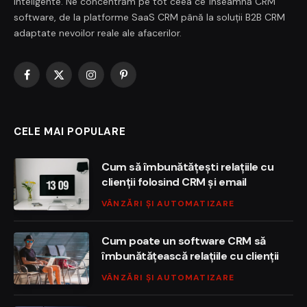
inteligente. Ne concentrăm pe tot ceea ce înseamnă CRM
software, de la platforme SaaS CRM până la soluții B2B CRM
adaptate nevoilor reale ale afacerilor.
Facebook
X
Instagram
Pinterest
(Twitter)
CELE MAI POPULARE
Cum să îmbunătățești relațiile cu
clienții folosind CRM și email
VÂNZĂRI ȘI AUTOMATIZARE
Cum poate un software CRM să
îmbunătățească relațiile cu clienții
VÂNZĂRI ȘI AUTOMATIZARE