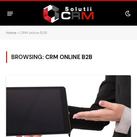
Home
»
CRM online B2B
BROWSING:
CRM ONLINE B2B