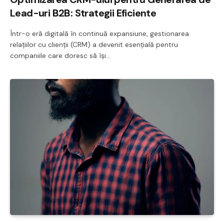
Lead-uri B2B: Strategii Eficiente
Într-o eră digitală în continuă expansiune, gestionarea
relațiilor cu clienții (CRM) a devenit esențială pentru
companiile care doresc să își…