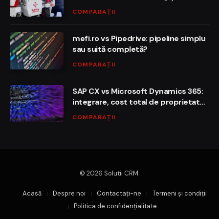
cap‑la‑cap
COMPARAȚII
mefi.ro vs Pipedrive: pipeline simplu
sau suită completă?
COMPARAȚII
SAP CX vs Microsoft Dynamics 365:
integrare, cost total de proprietate
și time‑to‑value
COMPARAȚII
© 2026 Solutii CRM.
Acasă
Despre noi
Contactaţi-ne
Termeni și condiții
Politica de confidențialitate