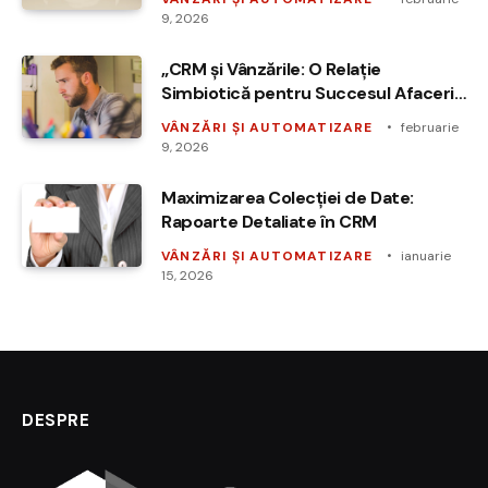
9, 2026
„CRM și Vânzările: O Relație
Simbiotică pentru Succesul Afacerii
Tale”
VÂNZĂRI ȘI AUTOMATIZARE
februarie
9, 2026
Maximizarea Colecției de Date:
Rapoarte Detaliate în CRM
VÂNZĂRI ȘI AUTOMATIZARE
ianuarie
15, 2026
DESPRE