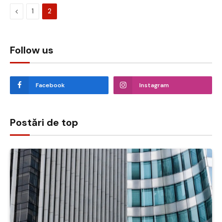
Previous
1
2
Follow us
Facebook
Instagram
Postări de top