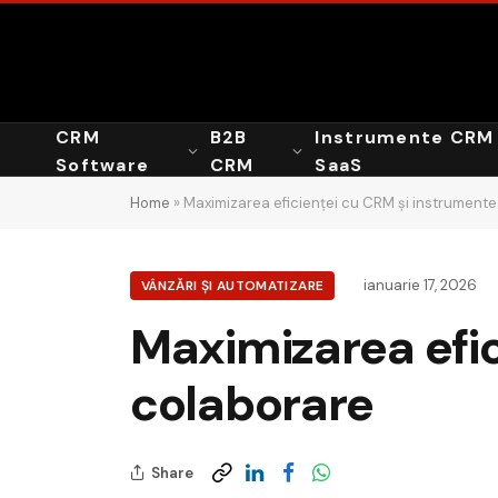
CRM
B2B
Instrumente CRM
Software
CRM
SaaS
Home
»
Maximizarea eficienței cu CRM și instrumente
ianuarie 17, 2026
VÂNZĂRI ȘI AUTOMATIZARE
Maximizarea efic
colaborare
Share