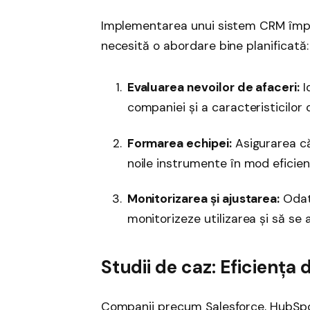
Implementarea unui sistem CRM împ
necesită o abordare bine planificată:
Evaluarea nevoilor de afaceri:
I
companiei și a caracteristicilor
Formarea echipei:
Asigurarea că 
noile instrumente în mod eficien
Monitorizarea și ajustarea:
Odat
monitorizeze utilizarea și să se
Studii de caz: Eficienț
Companii precum Salesforce, HubSpo