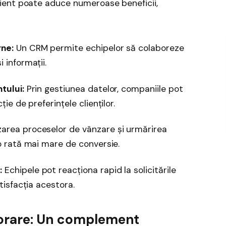
ient poate aduce numeroase beneficii,
rne:
Un CRM permite echipelor să colaboreze
 informații.
tului:
Prin gestiunea datelor, companiile pot
ție de preferințele clienților.
rea proceselor de vânzare și urmărirea
 o rată mai mare de conversie.
:
Echipele pot reacționa rapid la solicitările
atisfacția acestora.
borare: Un complement