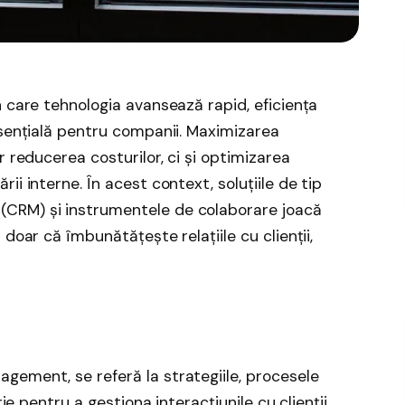
n care tehnologia avansează rapid, eficiența
esențială pentru companii. Maximizarea
r reducerea costurilor, ci și optimizarea
i interne. În acest context, soluțiile de tip
CRM) și instrumentele de colaborare joacă
doar că îmbunătățește relațiile cu clienții,
ement, se referă la strategiile, procesele
ție pentru a gestiona interacțiunile cu clienții