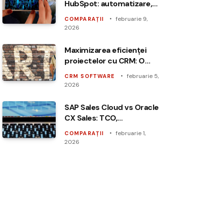
HubSpot: automatizare,
personalizare și ROI
februarie 9,
COMPARAȚII
2026
Maximizarea eficienței
proiectelor cu CRM: O
nouă abordare
februarie 5,
CRM SOFTWARE
2026
SAP Sales Cloud vs Oracle
CX Sales: TCO,
performanță și ROI în
februarie 1,
COMPARAȚII
2025
2026