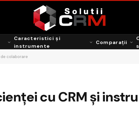
Caracteristici și
Comparații
instrumente
 de colaborare
ienței cu CRM și inst