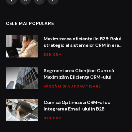
Facebook
X
Instagram
Pinterest
(Twitter)
CELE MAI POPULARE
Maximizarea eficienței în B2B: Rolul
strategic al sistemelor CRM în era
digitală
B2B CRM
Segmentarea Clienților: Cum să
Maximizăm Eficiența CRM-ului
VÂNZĂRI ȘI AUTOMATIZARE
Cum să Optimizezi CRM-ul cu
Integrarea Email-ului în B2B
B2B CRM