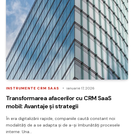
INSTRUMENTE CRM SAAS
ianuarie 17, 2026
Transformarea afacerilor cu CRM SaaS
mobil: Avantaje și strategii
În era digitalizării rapide, companiile caută constant noi
modalități de a se adapta și de a-și îmbunătăți procesele
interne. Una…