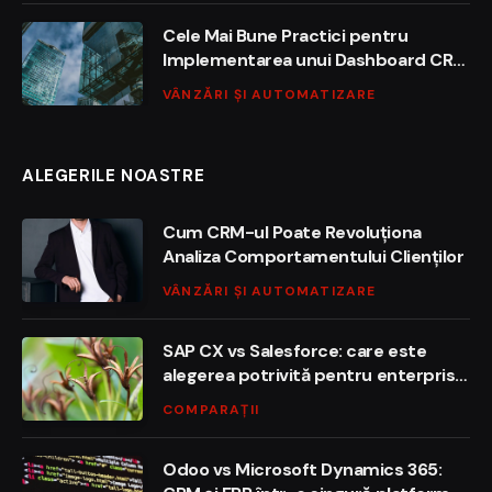
Cele Mai Bune Practici pentru
Implementarea unui Dashboard CRM
Personalizat
VÂNZĂRI ȘI AUTOMATIZARE
ALEGERILE NOASTRE
Cum CRM-ul Poate Revoluționa
Analiza Comportamentului Clienților
VÂNZĂRI ȘI AUTOMATIZARE
SAP CX vs Salesforce: care este
alegerea potrivită pentru enterprise
în 2026?
COMPARAȚII
Odoo vs Microsoft Dynamics 365: