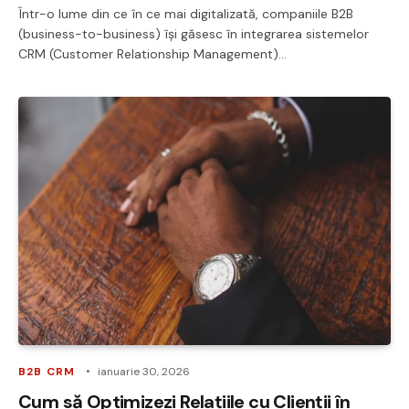
Într-o lume din ce în ce mai digitalizată, companiile B2B
(business-to-business) își găsesc în integrarea sistemelor
CRM (Customer Relationship Management)…
B2B CRM
ianuarie 30, 2026
Cum să Optimizezi Relațiile cu Clienții în