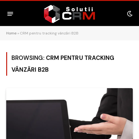
Home
»
CRM pentru tracking vânzări B2B
BROWSING:
CRM PENTRU TRACKING
VÂNZĂRI B2B