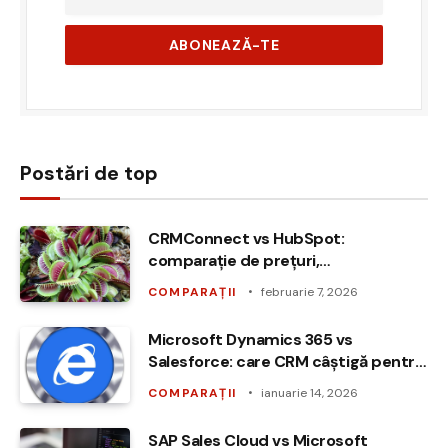
Postări de top
CRMConnect vs HubSpot:
comparație de prețuri,
funcționalități și ușurință în utilizare
COMPARAȚII
februarie 7, 2026
Microsoft Dynamics 365 vs
Salesforce: care CRM câștigă pentru
enterprise în 2026?
COMPARAȚII
ianuarie 14, 2026
SAP Sales Cloud vs Microsoft