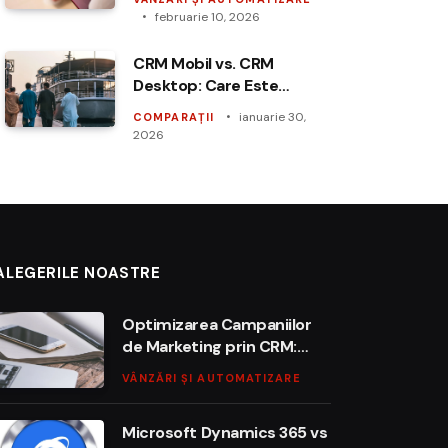
februarie 10, 2026
CRM Mobil vs. CRM
Desktop: Care Este
Soluția Ideală pentru
ianuarie 30,
COMPARAȚII
Afacerea Ta?
2026
ALEGERILE NOASTRE
Optimizarea Campaniilor
de Marketing prin CRM:
Ghidul Complet
VÂNZĂRI ȘI AUTOMATIZARE
Microsoft Dynamics 365 vs