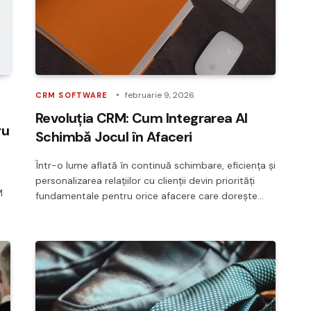
februarie 9, 2026
CRM SOFTWARE
Revoluția CRM: Cum Integrarea AI
ru
Schimbă Jocul în Afaceri
Într-o lume aflată în continuă schimbare, eficiența și
personalizarea relațiilor cu clienții devin priorități
M
fundamentale pentru orice afacere care dorește…