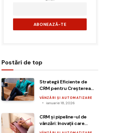
Postări de top
Strategii Eficiente de
CRM pentru Creșterea
Vânzărilor în E-commerce
VÂNZĂRI ȘI AUTOMATIZARE
ianuarie 18, 2026
CRM și pipeline-ul de
vânzări: Inovații care
transformă afacerea
VÂNZĂRI ȘI AUTOMATIZARE