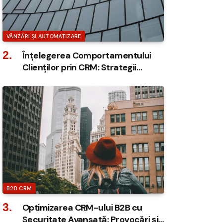
VÂNZĂRI ȘI AUTOMATIZARE
Înțelegerea Comportamentului
Clienților prin CRM: Strategii
Eficiente
B2B CRM
Optimizarea CRM-ului B2B cu
Securitate Avansată: Provocări și