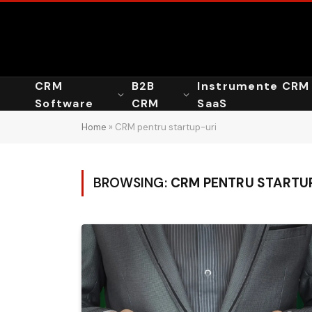
CRM
B2B
Instrumente CRM
Software
CRM
SaaS
Home
»
CRM pentru startup-uri
BROWSING:
CRM PENTRU STARTU