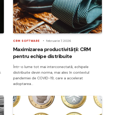
februarie 7, 2026
CRM SOFTWARE
m
Maximizarea productivității: CRM
pentru echipe distribuite
Într-o lume tot mai interconectată, echipele
.
distribuite devin norma, mai ales în contextul
pandemiei de COVID-19, care a accelerat
adoptarea…