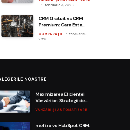
februarie 3, 2026
CRM Gratuit vs CRM
Premium: Care Este
Alegerea Potrivită pentru
februarie 3,
COMPARAȚII
Afacerea Ta?
2026
ALEGERILE NOASTRE
Maximizarea Eficienței
Vânzărilor: Strategii de
Utilizare a CRM-ului
VÂNZĂRI ȘI AUTOMATIZARE
mefi.ro vs HubSpot CRM: