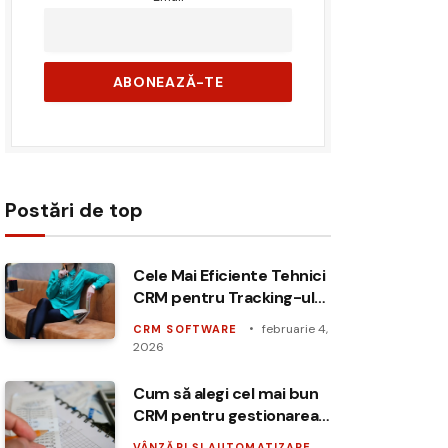
Postări de top
Cele Mai Eficiente Tehnici
CRM pentru Tracking-ul
Vânzărilor
februarie 4,
CRM SOFTWARE
2026
Cum să alegi cel mai bun
CRM pentru gestionarea
pipeline-ului de vânzări
VÂNZĂRI ȘI AUTOMATIZARE