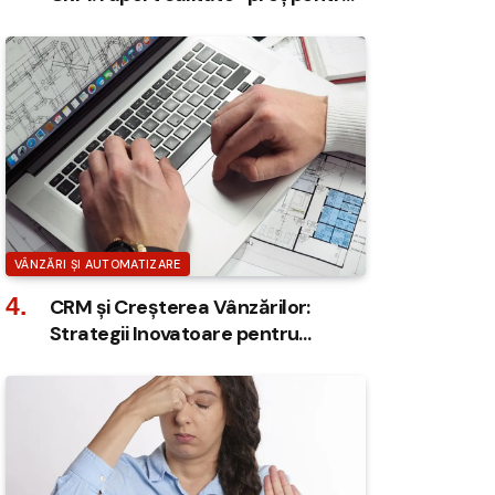
IMM-uri
VÂNZĂRI ȘI AUTOMATIZARE
CRM și Creșterea Vânzărilor:
Strategii Inovatoare pentru
Afacerea Ta