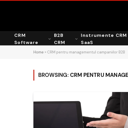
CRM
B2B
Instrumente CRM
Software
CRM
SaaS
Home
»
CRM pentru managementul campaniilor B2B
BROWSING:
CRM PENTRU MANAGE