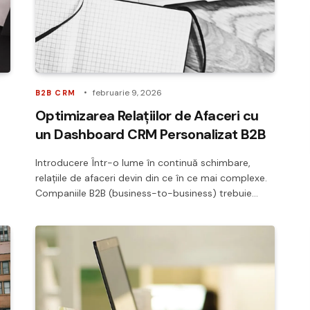
februarie 9, 2026
B2B CRM
Optimizarea Relațiilor de Afaceri cu
un Dashboard CRM Personalizat B2B
Introducere Într-o lume în continuă schimbare,
relațiile de afaceri devin din ce în ce mai complexe.
Companiile B2B (business-to-business) trebuie…