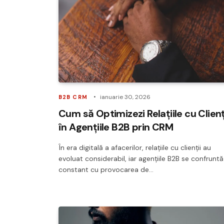
ianuarie 30, 2026
B2B CRM
Cum să Optimizezi Relațiile cu Clienț
în Agențiile B2B prin CRM
În era digitală a afacerilor, relațiile cu clienții au
evoluat considerabil, iar agențiile B2B se confruntă
constant cu provocarea de…