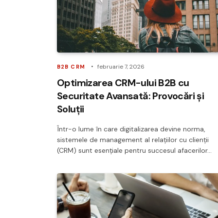
februarie 7, 2026
B2B CRM
Optimizarea CRM-ului B2B cu
Securitate Avansată: Provocări și
Soluții
Într-o lume în care digitalizarea devine norma,
sistemele de management al relațiilor cu clienții
(CRM) sunt esențiale pentru succesul afacerilor…