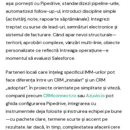
așa: pornești cu Pipedrive, standardizezi pipeline-urile,
automatizezi follow-up-ul, introduci discipline simple
(activități, note, rapoarte săptămânale). Integrezi
treptat cu surse de lead-uri, semnături electronice și
sistemul de facturare. Când apar nevoi structurale—
teritorii, aprobări complexe, vânzări multi-linie, obiecte
personalizate ce reflectă întreaga operațiune—e
momentul să evaluezi Salesforce.
Parteneri locali care înțeleg specificul IMM-urilor pot
face diferența între un CRM „instalat” și un CRM
„adoptat”. În proiecte orientate pe simplitate și viteză,
companii precum
CRMconnect.ro
sau
Azuvio.io
pot
ghida configurarea Pipedrive, integrarea cu
instrumentele deja folosite și instruirea echipei pe bune
—cu pachete clare, termene scurte și accent pe
rezultate. Iar dacă, în timp, complexitatea afacerii cere