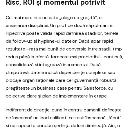
Risc, ROI și momentul potrivit
Cel mai mare risc nu este „alegerea greșită”, ci
amânarea disciplinei. Un pilot de două săptămâni în
Pipedrive poate valida rapid definirea stadiilor, temele
de follow-up și hygiène-ul datelor. Dacă apar rapid
rezultate—rata mai bună de conversie între stadii, timp
redus până la ofertă, forecast mai predictibil—continuă,
consolidează și integrează incremental. Dacă,
dimpotrivă, datele indică dependențe complexe sau
blocaje organizaționale care cer guvernanță robustă,
pregătește un business case pentru Salesforce, cu
obiective clare și plan de implementare în etape.
Indiferent de direcție, pune în centru oamenii: definește
ce înseamnă un lead calificat, ce task înseamnă „făcut”
și ce rapoarte conduc ședința de luni dimineață. Aici, o