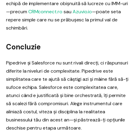
echipă de implementare obișnuită să lucreze cu IMM-uri
—precum
CRMconnect.ro
sau
Azuvio.io
—poate seta
repere simple care nu se prăbușesc la primul val de
schimbări.
Concluzie
Pipedrive și Salesforce nu sunt rivali direcți, ci răspunsuri
diferite la niveluri de complexitate. Pipedrive este
simplitatea care te ajută să câștigi azi și mâine fără să-ți
sufoce echipa. Salesforce este complexitatea care,
atunci când e justificată și bine orchestrată, îți permite
să scalezi fără compromisuri. Alege instrumentul care
aliniază costul, viteza și disciplina la realitatea
businessului tău din acest an—și păstrează-ți opțiunile
deschise pentru etapa următoare.