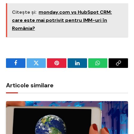
Citește și:
monday.com vs HubSpot CRM:
care este mai potrivit pentru IMM-uri în
România?
Facebook
Twitter
Pinterest
LinkedIn
WhatsApp
Copy
Link
Articole similare