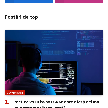
Postări de top
COMPARAȚII
mefi.ro vs HubSpot CRM: care oferă cel mai
bun raport calitate-preț?