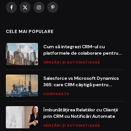
Facebook
X
Instagram
Pinterest
(Twitter)
CELE MAI POPULARE
Cum să integrezi CRM-ul cu
platformele de colaborare pentru
succesul echipei
VÂNZĂRI ȘI AUTOMATIZARE
Salesforce vs Microsoft Dynamics
365: care CRM câștigă pentru
companiile enterprise?
COMPARAȚII
Îmbunătățirea Relatiilor cu Clienții
prin CRM cu Notificări Automate
VÂNZĂRI ȘI AUTOMATIZARE