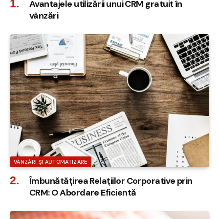
Avantajele utilizării unui CRM gratuit în
vânzări
VÂNZĂRI ȘI AUTOMATIZARE
Îmbunătățirea Relațiilor Corporative prin
CRM: O Abordare Eficientă