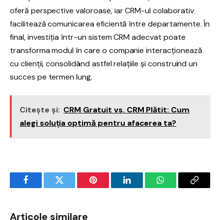
oferă perspective valoroase, iar CRM-ul colaborativ
facilitează comunicarea eficientă între departamente. În
final, investiția într-un sistem CRM adecvat poate
transforma modul în care o companie interacționează
cu clienții, consolidând astfel relațiile și construind un
succes pe termen lung.
Citește și:
CRM Gratuit vs. CRM Plătit: Cum
alegi soluția optimă pentru afacerea ta?
Facebook
Twitter
Pinterest
LinkedIn
WhatsApp
Copy
Link
Articole similare