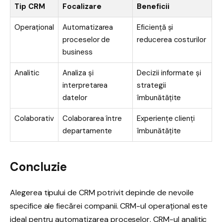
Tip CRM
Focalizare
Beneficii
Operațional
Automatizarea
Eficiență și
proceselor de
reducerea costurilor
business
Analitic
Analiza și
Decizii informate și
interpretarea
strategii
datelor
îmbunătățite
Colaborativ
Colaborarea între
Experiențe clienți
departamente
îmbunătățite
Concluzie
Alegerea tipului de CRM potrivit depinde de nevoile
specifice ale fiecărei companii. CRM-ul operațional este
ideal pentru automatizarea proceselor, CRM-ul analitic