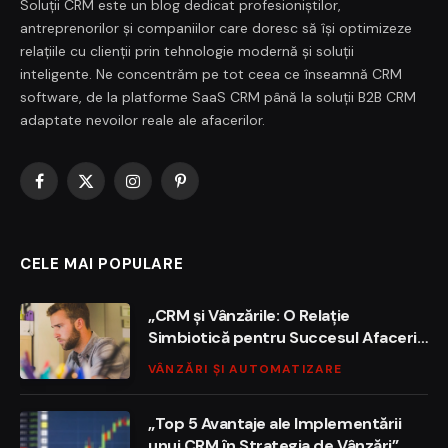
Soluții CRM este un blog dedicat profesioniștilor,
antreprenorilor și companiilor care doresc să își optimizeze
relațiile cu clienții prin tehnologie modernă și soluții
inteligente. Ne concentrăm pe tot ceea ce înseamnă CRM
software, de la platforme SaaS CRM până la soluții B2B CRM
adaptate nevoilor reale ale afacerilor.
Facebook
X
Instagram
Pinterest
(Twitter)
CELE MAI POPULARE
„CRM și Vânzările: O Relație
Simbiotică pentru Succesul Afacerii
Tale”
VÂNZĂRI ȘI AUTOMATIZARE
„Top 5 Avantaje ale Implementării
unui CRM în Strategia de Vânzări”