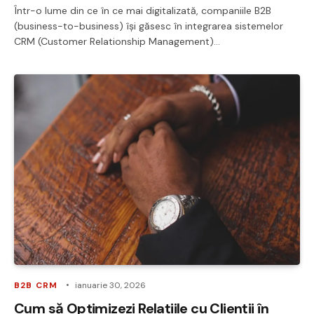
Într-o lume din ce în ce mai digitalizată, companiile B2B
(business-to-business) își găsesc în integrarea sistemelor
CRM (Customer Relationship Management)…
B2B CRM
ianuarie 30, 2026
Cum să Optimizezi Relațiile cu Clienții în