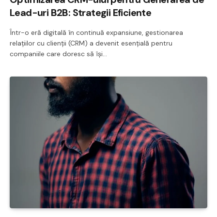
Lead-uri B2B: Strategii Eficiente
Într-o eră digitală în continuă expansiune, gestionarea
relațiilor cu clienții (CRM) a devenit esențială pentru
companiile care doresc să își…